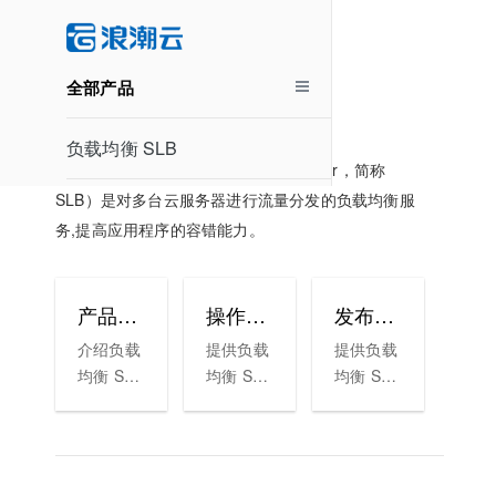
负载均衡 SLB
全部产品
负载均衡 SLB
浪潮云负载均衡（Server Load Balancer，简称
SLB）是对多台云服务器进行流量分发的负载均衡服
务,提高应用程序的容错能力。
产品介绍
操作指南
发布记录
介绍负载
提供负载
提供负载
均衡 SLB
均衡 SLB
均衡 SLB
的优势、
的操作指
的发布记
应用场景
导。
录。
等。