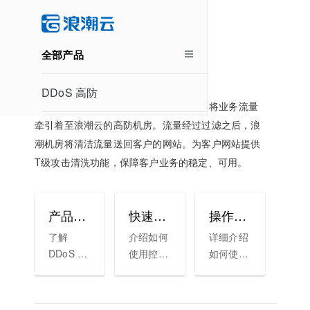
DDoS 高防
全部产品
DDoS 高防
浪潮DDoS高防，通过DNS解析的方式，将业务流量
牵引着至浪潮云的高防机房。流量经过过滤之后，浪
潮机房将清洁流量送回客户的网站。为客户网站提供
T级攻击清洗功能，保障客户业务的稳定、可用。
产品介绍
快速入门
操作指南
了解
介绍如何
详细介绍
DDoS 高
使用控制
如何使
防的产品
台快速创
DDoS高
功能、应
建、连接
防，解决
用场景等
以及释放
您在使用